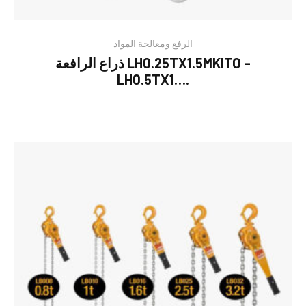
الرفع ومعالجة المواد
ذراع الرافعة LH0.25TX1.5MKITO –
LH0.5TX1….