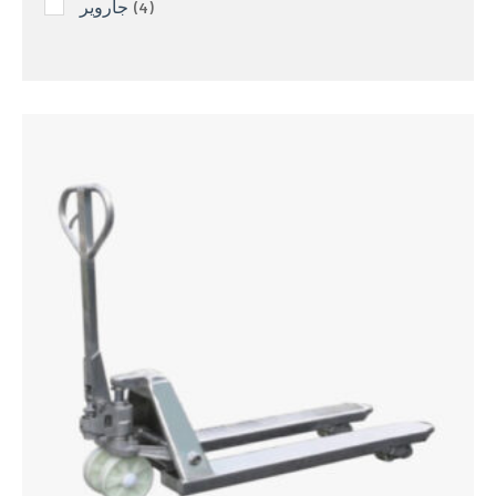
جاروير
4
جي دي إن
3
سكيلوتيك
31
فورك ليفتس (إيه بي)
2
كرانون
1
كروسبي
52
كيتو
8
كيو ونش
1
ليفتستار
3
مايستار – بريستار ماركتينج
3
ووتر ويتس
1