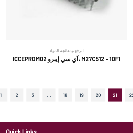
الرفع ومعالجة المواد
ICCEPROM02 آي سي إيبرو، M27C512 – 10F1
1
2
3
…
18
19
20
21
2
Quick Links